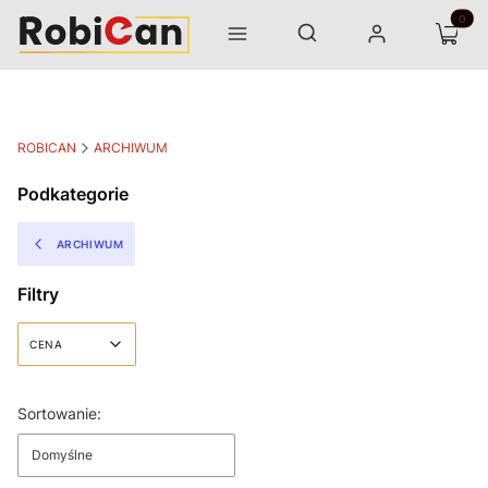
Otwórz wyszukiwarkę
Produk
Szukaj
Menu
Zaloguj się
Koszyk
ROBICAN
ARCHIWUM
Podkategorie
ARCHIWUM
Filtry
CENA
Koniec filtrów
Lista produktów
Sortowanie:
Domyślne