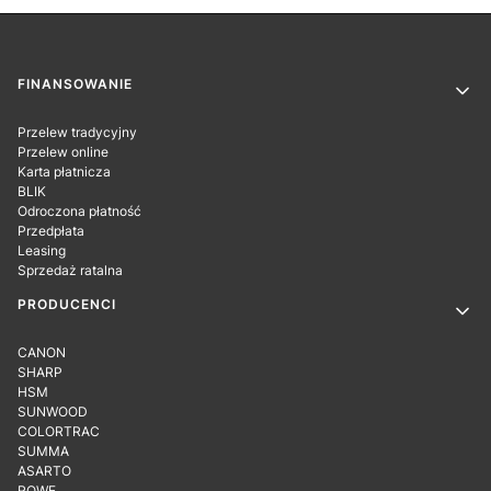
Linki w stopce
FINANSOWANIE
Przelew tradycyjny
Przelew online
Karta płatnicza
BLIK
Odroczona płatność
Przedpłata
Leasing
Sprzedaż ratalna
PRODUCENCI
CANON
SHARP
HSM
SUNWOOD
COLORTRAC
SUMMA
ASARTO
ROWE