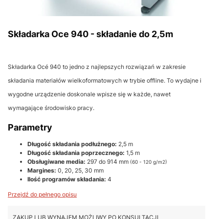
Składarka Oce 940 - składanie do 2,5m
Składarka Océ 940 to jedno z najlepszych rozwiązań w zakresie
składania materiałów wielkoformatowych w trybie offline. To wydajne i
wygodne urządzenie doskonale wpisze się w każde, nawet
wymagające środowisko pracy.
Parametry
Długość składania podłużnego:
2,5 m
Długość składania poprzecznego:
1,5 m
Obsługiwane media:
297 do 914 mm
(60 - 120 g/m2)
Margines:
0, 20, 25, 30 mm
Ilość programów składania:
4
Przejdź do pełnego opisu
ZAKUP LUB WYNAJEM MOŻLIWY PO KONSULTACJI