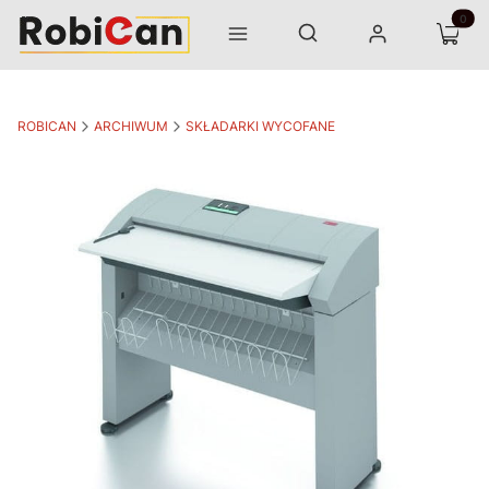
Otwórz wyszukiwarkę
Produk
Szukaj
Menu
Zaloguj się
Koszyk
ROBICAN
ARCHIWUM
SKŁADARKI WYCOFANE