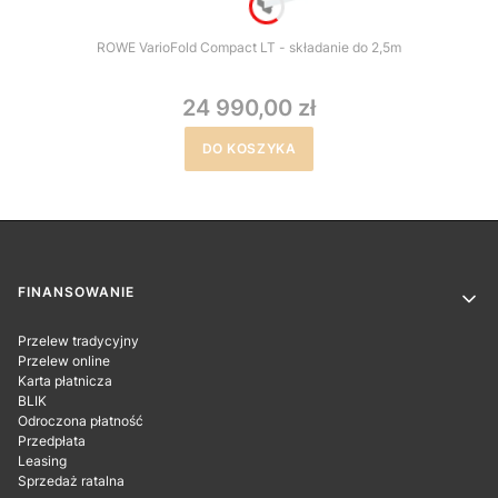
ROWE VarioFold Compact LT - składanie do 2,5m
24 990,00 zł
DO KOSZYKA
Linki w stopce
FINANSOWANIE
Przelew tradycyjny
Przelew online
Karta płatnicza
BLIK
Odroczona płatność
Przedpłata
Leasing
Sprzedaż ratalna