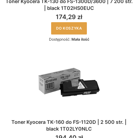
Toner Kyocera TK-130 do FS-1300D/3600 | 7 200 str.
| black 1T02HS0EUC
174,29 zł
DO KOSZYKA
Dostępność:
Mała ilość
Toner Kyocera TK-160 do FS-1120D | 2 500 str. |
black 1T02LY0NLC
194,40 zł