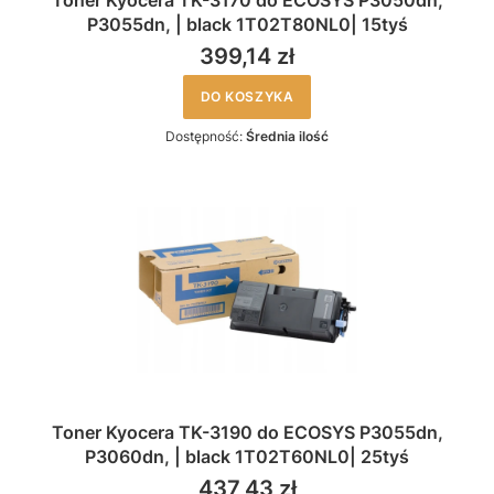
Toner Kyocera TK-3170 do ECOSYS P3050dn,
P3055dn, | black 1T02T80NL0| 15tyś
399,14 zł
DO KOSZYKA
Dostępność:
Średnia ilość
Toner Kyocera TK-3190 do ECOSYS P3055dn,
P3060dn, | black 1T02T60NL0| 25tyś
437,43 zł