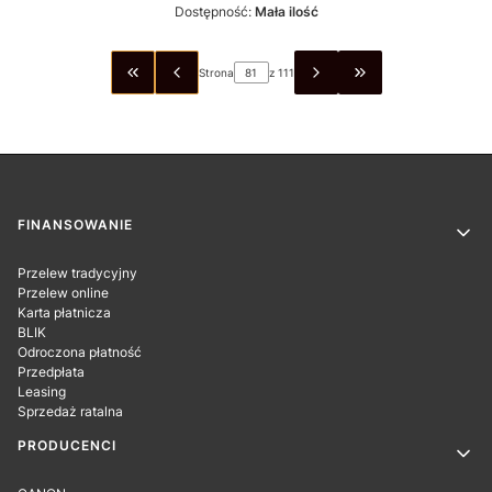
Dostępność:
Mała ilość
Strona
z 111
WRÓĆ DO PIERWSZEJ STRONY Z PRODUKTAMI
PRZEJDŹ DO OSTA
Linki w stopce
FINANSOWANIE
Przelew tradycyjny
Przelew online
Karta płatnicza
BLIK
Odroczona płatność
Przedpłata
Leasing
Sprzedaż ratalna
PRODUCENCI