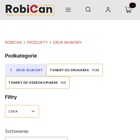
Otwórz wyszukiwarkę
Produk
Szukaj
Menu
Zaloguj się
Koszyk
ROBICAN
PRODUKTY
DRUK BIUROWY
Podkategorie
DRUK BIUROWY
TONERY DO DRUKAREK
1598
TONERY DO KSEROKOPIAREK
166
Filtry
CENA
Koniec filtrów
Lista produktów
Sortowanie: