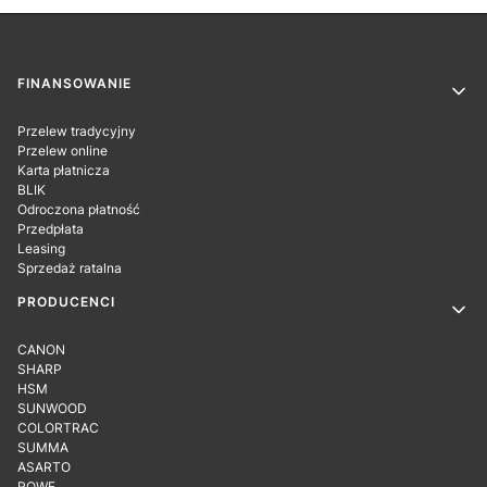
Linki w stopce
FINANSOWANIE
Przelew tradycyjny
Przelew online
Karta płatnicza
BLIK
Odroczona płatność
Przedpłata
Leasing
Sprzedaż ratalna
PRODUCENCI
CANON
SHARP
HSM
SUNWOOD
COLORTRAC
SUMMA
ASARTO
ROWE