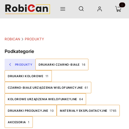
Otwórz wyszukiwarkę
Produk
Szukaj
Menu
Zaloguj się
Koszyk
ROBICAN
PRODUKTY
Podkategorie
PRODUKTY
DRUKARKI CZARNO-BIAŁE
16
DRUKARKI KOLOROWE
11
CZARNO-BIAŁE URZĄDZENIA WIELOFUNKCYJNE
61
KOLOROWE URZĄDZENIA WIELOFUNKCYJNE
64
DRUKARKI PRODUKCYJNE
10
MATERIAŁY EKSPLOATACYJNE
1765
AKCESORIA
1