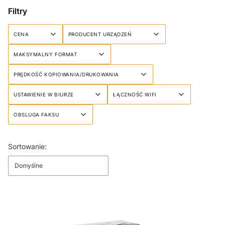
Filtry
CENA
PRODUCENT URZĄDZEŃ
MAKSYMALNY FORMAT
PRĘDKOŚĆ KOPIOWANIA/DRUKOWANIA
USTAWIENIE W BIURZE
ŁĄCZNOŚĆ WIFI
OBSLUGA FAKSU
Koniec filtrów
Lista produktów
Sortowanie:
Domyślne