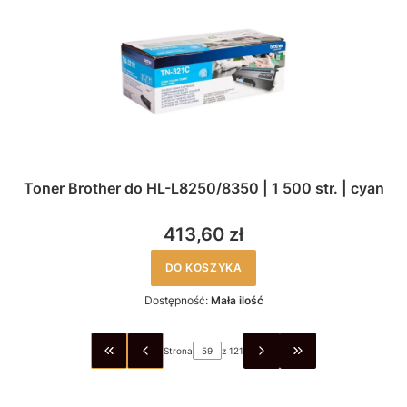
Toner Brother do HL-L8250/8350 | 1 500 str. | cyan
413,60 zł
DO KOSZYKA
Dostępność:
Mała ilość
Strona
z 121
WRÓĆ DO PIERWSZEJ STRONY Z PRODUKTAMI
PRZEJDŹ DO OSTA