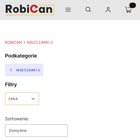
Otwórz wyszukiwarkę
Produk
Szukaj
Menu
Zaloguj się
Koszyk
ROBICAN
NISZCZARKI U
Podkategorie
NISZCZARKI U
Filtry
CENA
Koniec filtrów
Lista produktów
Sortowanie:
Domyślne