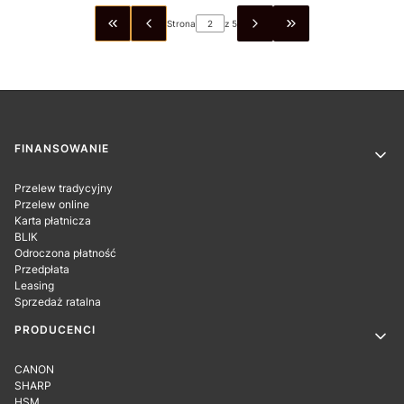
Strona
z 5
WRÓĆ DO PIERWSZEJ STRONY Z PRODUKTAMI
PRZEJDŹ DO OSTAT
Linki w stopce
FINANSOWANIE
Przelew tradycyjny
Przelew online
Karta płatnicza
BLIK
Odroczona płatność
Przedpłata
Leasing
Sprzedaż ratalna
PRODUCENCI
CANON
SHARP
HSM