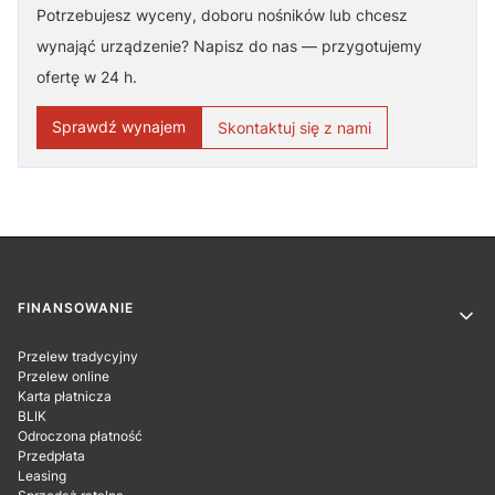
Potrzebujesz wyceny, doboru nośników lub chcesz
wynająć urządzenie? Napisz do nas — przygotujemy
ofertę w 24 h.
Sprawdź wynajem
Skontaktuj się z nami
Linki w stopce
FINANSOWANIE
Przelew tradycyjny
Przelew online
Karta płatnicza
BLIK
Odroczona płatność
Przedpłata
Leasing