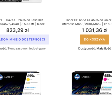
r HP 647A CE260A do LaserJet
Toner HP 655A CF450A do Color 
/4525/4540 | 8 500 str. | black
Enterprise M653/M681/M652 | 12 500 
823,29 zł
1 031,36 zł
ADOM MNIE O DOSTĘPNOŚCI
DO KOSZYKA
ność:
Tymczasowo niedostępny
Dostępność:
Mała ilość