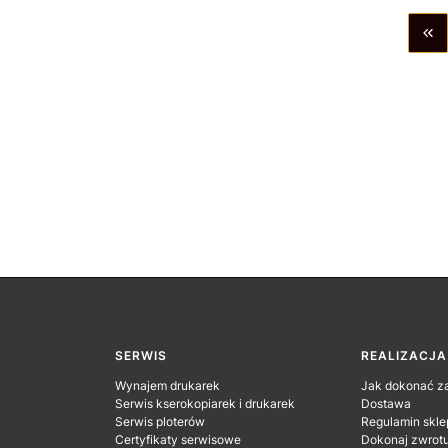
WR
SERWIS
REALIZACJ
Wynajem drukarek
Jak dokonać z
Serwis kserokopiarek i drukarek
Dostawa
Serwis ploterów
Regulamin skle
Certyfikaty serwisowe
Dokonaj zwrot