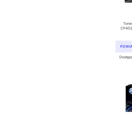
Tone
CP4025
POWI
Dostęp