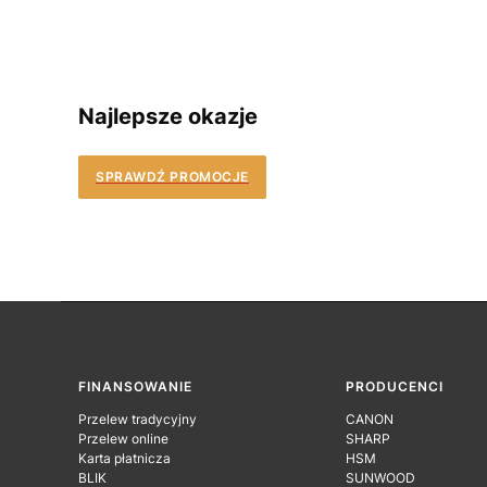
Najlepsze okazje
SPRAWDŹ PROMOCJE
Linki w stopce
FINANSOWANIE
PRODUCENCI
Przelew tradycyjny
CANON
Przelew online
SHARP
Karta płatnicza
HSM
BLIK
SUNWOOD