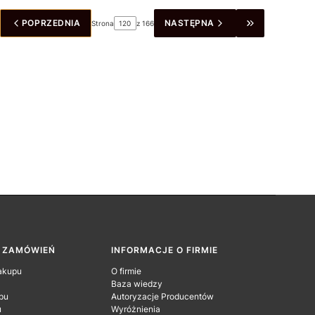
POPRZEDNIA
NASTĘPNA
Strona
z 166
ÓĆ DO PIERWSZEJ STRONY Z PRODUKTAMI
PRZEJDŹ DO 
A ZAMÓWIEŃ
INFORMACJE O FIRMIE
akupu
O firmie
Baza wiedzy
pu
Autoryzacje Producentów
u
Wyróżnienia