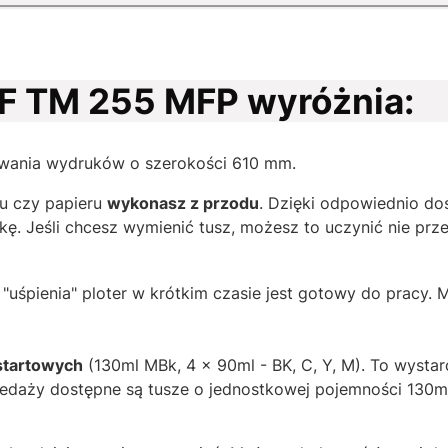
 TM 255 MFP wyróżnia:
ania wydruków o szerokości 610 mm.
tu czy papieru
wykonasz z przodu
. Dzięki odpowiednio do
ę. Jeśli chcesz wymienić tusz, możesz to uczynić nie prz
uśpienia" ploter w krótkim czasie jest gotowy do pracy. 
startowych
(130ml MBk, 4 x 90ml - BK, C, Y, M). To wysta
edaży dostępne są tusze o jednostkowej pojemności 130ml