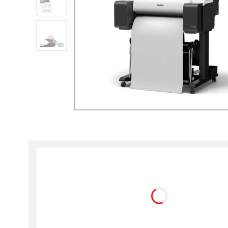
Wybierz wariant produktu:
Poszczególne warianty mogą różnić się ceną
GRATIS: 2 ROLKI PAPIERU
Opcjonalne
Nie wybieram
297mm
420mm
594mm
610mm