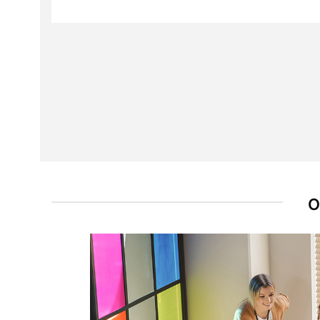
Chcę sprzedać swój stary ploter
Opcjonalne
O