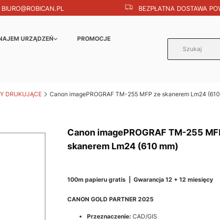
BIURO@ROBICAN.PL
BEZPŁATNA DOSTAWA POW
NAJEM URZĄDZEŃ
PROMOCJE
Y DRUKUJĄCE
Canon imagePROGRAF TM-255 MFP ze skanerem Lm24 (610
Canon imagePROGRAF TM-255 MF
skanerem Lm24 (610 mm)
100m papieru gratis | Gwarancja 12 + 12 miesięcy
CANON GOLD PARTNER 2025
Przeznaczenie:
CAD/GIS