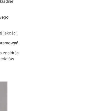
kładnie
owego
 jakości.
obramowań.
a znajduje
teriałów