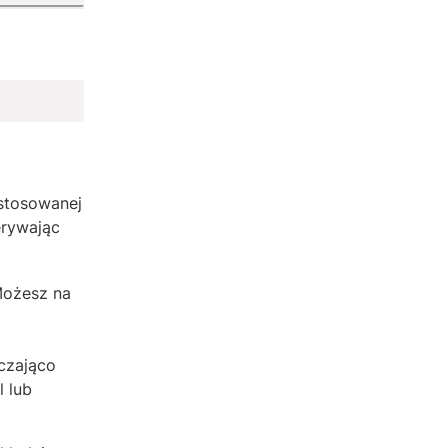
stosowanej
erywając
Możesz na
rczająco
 lub