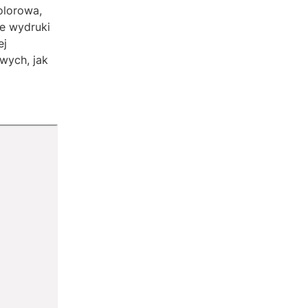
olorowa,
ne wydruki
ej
wych, jak