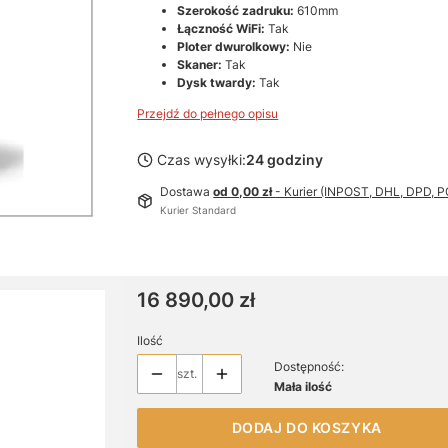
Szerokość zadruku:
610mm
Łączność WiFi:
Tak
Ploter dwurolkowy:
Nie
Skaner:
Tak
Dysk twardy:
Tak
Przejdź do pełnego opisu
Czas wysyłki:
24 godziny
Dostawa
od 0,00 zł
- Kurier (INPOST, DHL, DPD,
Kurier Standard
Cena
16 890,00 zł
Ilość
Dostępność:
szt.
Mała ilość
DODAJ DO KOSZYKA