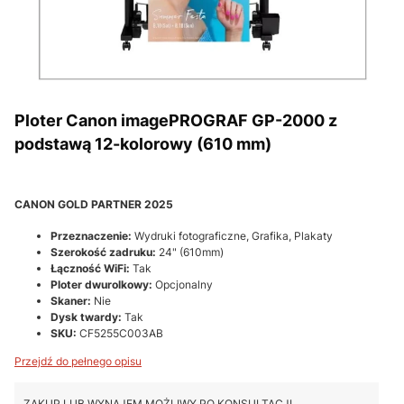
Ploter Canon imagePROGRAF GP-2000 z
podstawą 12-kolorowy (610 mm)
CANON GOLD PARTNER 2025
Przeznaczenie:
Wydruki fotograficzne, Grafika, Plakaty
Szerokość zadruku:
24" (610mm)
Łączność WiFi:
Tak
Ploter dwurolkowy:
Opcjonalny
Skaner:
Nie
Dysk twardy:
Tak
SKU:
CF5255C003AB
Przejdź do pełnego opisu
ZAKUP LUB WYNAJEM MOŻLIWY PO KONSULTACJI