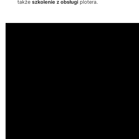
także
szkolenie z obsługi
plotera.