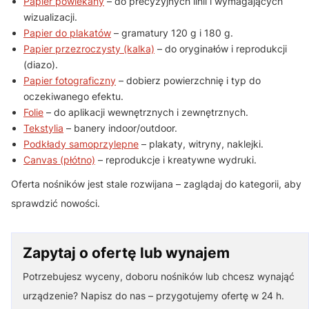
Papier powlekany
– do precyzyjnych linii i wymagających
wizualizacji.
Papier do plakatów
– gramatury 120 g i 180 g.
Papier przezroczysty (kalka)
– do oryginałów i reprodukcji
(diazo).
Papier fotograficzny
– dobierz powierzchnię i typ do
oczekiwanego efektu.
Folie
– do aplikacji wewnętrznych i zewnętrznych.
Tekstylia
– banery indoor/outdoor.
Podkłady samoprzylepne
– plakaty, witryny, naklejki.
Canvas (płótno)
– reprodukcje i kreatywne wydruki.
Oferta nośników jest stale rozwijana – zaglądaj do kategorii, aby
sprawdzić nowości.
Zapytaj o ofertę lub wynajem
Potrzebujesz wyceny, doboru nośników lub chcesz wynająć
urządzenie? Napisz do nas – przygotujemy ofertę w 24 h.