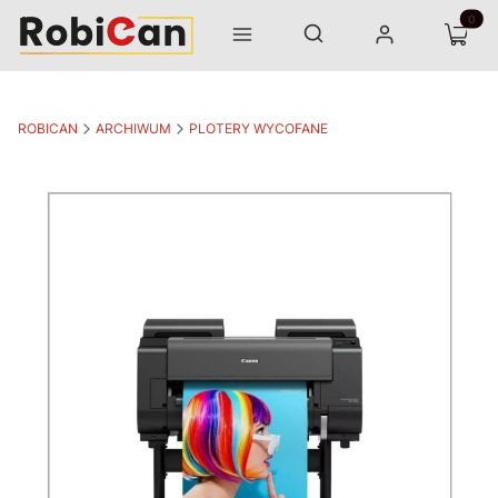
Otwórz wyszukiwarkę
Produk
Szukaj
Menu
Zaloguj się
Koszyk
ROBICAN
ARCHIWUM
PLOTERY WYCOFANE