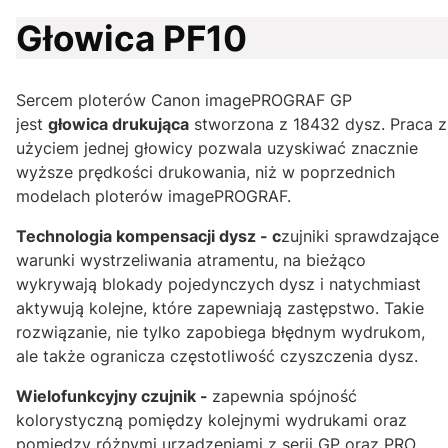
Głowica PF10
Sercem ploterów Canon imagePROGRAF GP
jest
głowica drukująca
stworzona z 18432 dysz. Praca z
użyciem jednej głowicy pozwala uzyskiwać znacznie
wyższe prędkości drukowania, niż w poprzednich
modelach ploterów imagePROGRAF.
Technologia kompensacji dysz - c
zujniki sprawdzające
warunki wystrzeliwania atramentu, na bieżąco
wykrywają blokady pojedynczych dysz i natychmiast
aktywują kolejne, które zapewniają zastępstwo. Takie
rozwiązanie, nie tylko zapobiega błędnym wydrukom,
ale także ogranicza częstotliwość czyszczenia dysz.
Wielofunkcyjny czujnik -
zapewnia spójność
kolorystyczną pomiędzy kolejnymi wydrukami oraz
pomiędzy różnymi urządzeniami z serii GP oraz PRO.