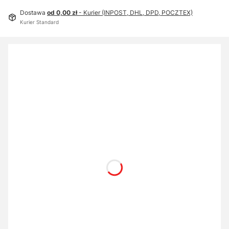
Dostawa
od 0,00 zł
- Kurier (INPOST, DHL, DPD, POCZTEX)
Kurier Standard
Wybierz wariant produktu:
Poszczególne warianty mogą różnić się ceną
OPCJONALNE WYPOSAŻENIE
Opcjonalne
Nie wybieram
Z drugą rolką na papier
(+4 465,00 zł)
*
INSTALACJA URZĄDZENIA
Bezpłatna - wymagany kontakt
Całodniowe szkolenie
(+3 321,00 zł)
OPCJONALNE OPROGRAMOWANIE
Opcjonalne
Nie wybieram
Mirage Canon Master Edition
(+2 129,00 zł)