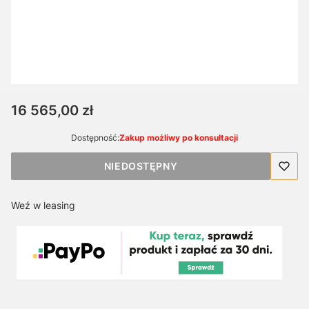
PLAN ŁATWEGO SERWISU GP-2000
Opcjonalne
Nie wybieram
3-letni Plan
(+3 699,00 zł)
5-letni Plan
(+6 150,00 zł)
Cena
16 565,00 zł
Dostępność:
Zakup możliwy po konsultacji
NIEDOSTĘPNY
Weź w leasing