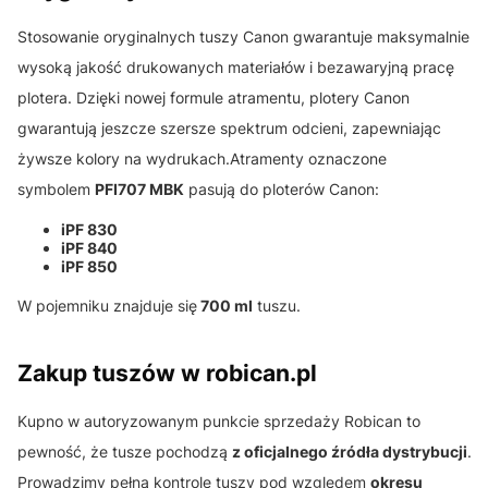
Stosowanie oryginalnych tuszy Canon gwarantuje maksymalnie
wysoką jakość drukowanych materiałów i bezawaryjną pracę
plotera. Dzięki nowej formule atramentu, plotery Canon
gwarantują jeszcze szersze spektrum odcieni, zapewniając
żywsze kolory na wydrukach.Atramenty oznaczone
symbolem
PFI707 MBK
pasują do ploterów Canon:
iPF 830
iPF 840
iPF 850
W pojemniku znajduje się
700 ml
tuszu.
Zakup tuszów w robican.pl
Kupno w autoryzowanym punkcie sprzedaży Robican to
pewność, że tusze pochodzą
z oficjalnego źródła dystrybucji
.
Prowadzimy pełną kontrolę tuszy pod względem
okresu