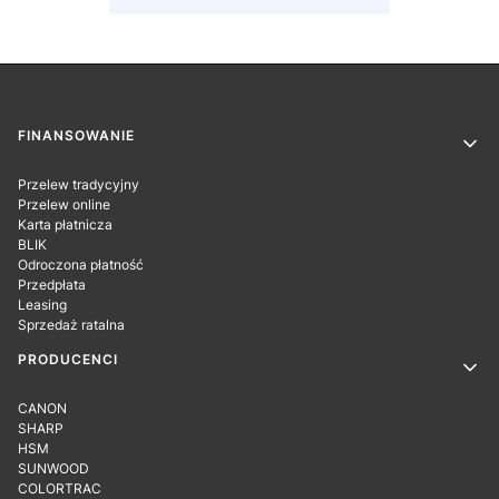
Linki w stopce
FINANSOWANIE
Przelew tradycyjny
Przelew online
Karta płatnicza
BLIK
Odroczona płatność
Przedpłata
Leasing
Sprzedaż ratalna
PRODUCENCI
CANON
SHARP
HSM
SUNWOOD
COLORTRAC