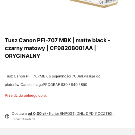
Tusz Canon PFI-707 MBK | matte black -
czarny matowy | CF9820B001AA |
ORYGINALNY
Tusz Canon PFI-707MBK o pojemności 700ml.Pasuje do
ploterów Canon imagePROGRAF 830 / 840 / 850.
Przejdź do pełnego opisu
Dostawa
od 0,00 zł
- Kurier (INPOST, DHL, DPD, POCZTEX)
Kurier Standard