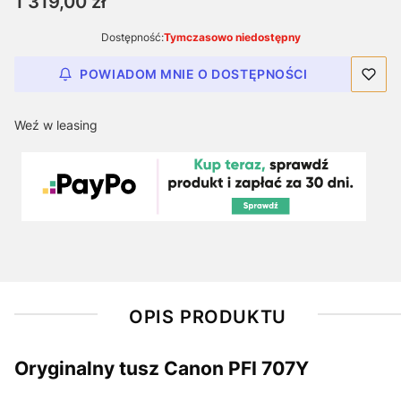
Cena
1 319,00 zł
Dostępność:
Tymczasowo niedostępny
POWIADOM MNIE O DOSTĘPNOŚCI
Weź w leasing
OPIS PRODUKTU
Oryginalny tusz Canon PFI 707Y