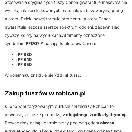
Stosowanie oryginalnych tuszy Canon gwarantuje maksymalnie
wysoką jakość drukowanych materiałów i bezawaryjną pracę
plotera. Dzięki nowej formule atramentu, plotery Canon
gwarantują jeszcze szersze spektrum odcieni, zapewniając
żywsze kolory na wydrukach.Atramenty oznaczone
symbolem
PFI707 Y
pasują do ploterów Canon:
iPF 830
iPF 840
iPF 850
W pojemniku znajduje się
700 ml
tuszu.
Zakup tuszów w robican.pl
Kupno w autoryzowanym punkcie sprzedaży Robican to
pewność, że tusze pochodzą
z oficjalnego źródła dystrybucji
.
Prowadzimy pełną kontrolę tuszy pod względem
okresu
przydatności do użycia
, dzięki temu wysyłane od nas tusze