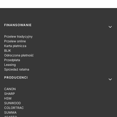
Linki w stopce
FINANSOWANIE
Przelew tradycyjny
Przelew online
Karta płatnicza
BLIK
Odroczona płatność
Przedpłata
Leasing
Sprzedaż ratalna
PRODUCENCI
CANON
SHARP
HSM
SUNWOOD
COLORTRAC
SUMMA