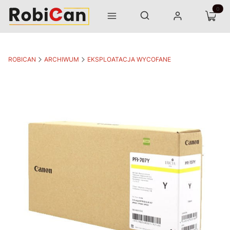
Otwórz wyszukiwarkę
Produk
Szukaj
Menu
Zaloguj się
Koszyk
ROBICAN
ARCHIWUM
EKSPLOATACJA WYCOFANE