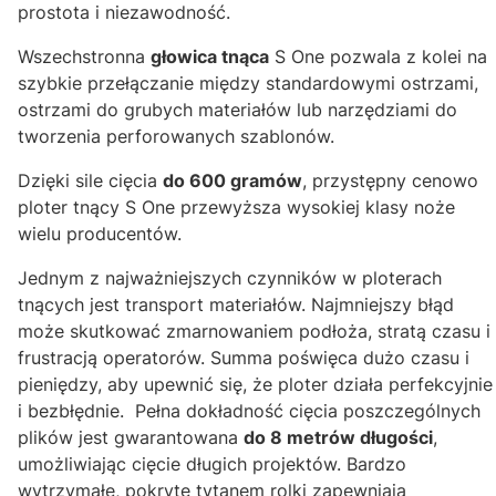
prostota i niezawodność.
Wszechstronna
głowica tnąca
S One pozwala z kolei na
szybkie przełączanie między standardowymi ostrzami,
ostrzami do grubych materiałów lub narzędziami do
tworzenia perforowanych szablonów.
Dzięki sile cięcia
do 600 gramów
, przystępny cenowo
ploter tnący S One przewyższa wysokiej klasy noże
wielu producentów.
Jednym z najważniejszych czynników w ploterach
tnących jest transport materiałów. Najmniejszy błąd
może skutkować zmarnowaniem podłoża, stratą czasu i
frustracją operatorów. Summa poświęca dużo czasu i
pieniędzy, aby upewnić się, że ploter działa perfekcyjnie
i bezbłędnie. Pełna dokładność cięcia poszczególnych
plików jest gwarantowana
do 8 metrów długości
,
umożliwiając cięcie długich projektów. Bardzo
wytrzymałe, pokryte tytanem rolki zapewniają