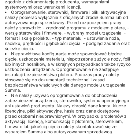
zgodnie z dokumentacją producenta, wymaganiami
systemowymi oraz warunkami licencji.
Oprogramowanie, sterowniki, firmware i pliki aktywacyjne
należy pobierać wyłącznie z oficjalnych źródeł Summa lub od
autoryzowanego sprzedawcy. Przed rozpoczęciem pracy
należy sprawdzić: - zgodność programu z modelem plotera, -
wersję sterownika i firmware, - wybrany model urządzenia, -
format i skalę projektu, - typ materiału, - ustawienia noża,
nacisku, prędkości i głębokości cięcia, - podgląd zadania oraz
ścieżkę cięcia.
Nieprawidłowa konfiguracja może spowodować błędne
cięcie, uszkodzenie materiału, niepotrzebne zużycie noży, folii
lub innych nośników, a w skrajnych przypadkach także ryzyko
uszkodzenia urządzenia. Oprogramowanie nie zastępuje
instrukcji bezpieczeństwa plotera. Podczas pracy należy
stosować się do dokumentacji technicznej i zasad
bezpieczeństwa właściwych dla danego modelu urządzenia
Summa.
Nie należy używać oprogramowania do obchodzenia
zabezpieczeń urządzenia, sterownika, systemu operacyjnego
ani ustawień producenta. Należy chronić dane konta, klucze
licencyjne, pliki aktywacyjne, hasła oraz dane dostępowe
przed osobami nieuprawnionymi. W przypadku problemów z
aktywacją, licencją, komunikacją z ploterem, sterownikiem,
firmware lub jakością cięcia należy skontaktować się ze
wsparciem Summa albo autoryzowanym sprzedawcą.