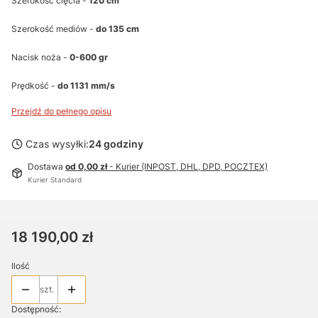
Szerokość cięcia -
120 cm
Szerokość mediów -
do 135 cm
Nacisk noża -
0-600 gr
Prędkość -
do 1131 mm/s
Przejdź do pełnego opisu
Czas wysyłki:
24 godziny
Dostawa
od 0,00 zł
- Kurier (INPOST, DHL, DPD, POCZTEX)
Kurier Standard
Cena
18 190,00 zł
Ilość
szt.
Dostępność: