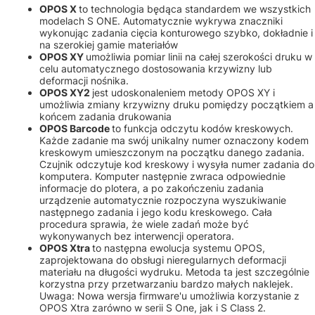
OPOS X
to technologia będąca standardem we wszystkich
modelach S ONE. Automatycznie wykrywa znaczniki
wykonując zadania cięcia konturowego szybko, dokładnie i
na szerokiej gamie materiałów
OPOS XY
umożliwia pomiar linii na całej szerokości druku w
celu automatycznego dostosowania krzywizny lub
deformacji nośnika.
OPOS XY2
jest udoskonaleniem metody OPOS XY i
umożliwia zmiany krzywizny druku pomiędzy początkiem a
końcem zadania drukowania
OPOS Barcode
to funkcja odczytu kodów kreskowych.
Każde zadanie ma swój unikalny numer oznaczony kodem
kreskowym umieszczonym na początku danego zadania.
Czujnik odczytuje kod kreskowy i wysyła numer zadania do
komputera. Komputer następnie zwraca odpowiednie
informacje do plotera, a po zakończeniu zadania
urządzenie automatycznie rozpoczyna wyszukiwanie
następnego zadania i jego kodu kreskowego. Cała
procedura sprawia, że wiele zadań może być
wykonywanych bez interwencji operatora.
OPOS Xtra
to następna ewolucja systemu OPOS,
zaprojektowana do obsługi nieregularnych deformacji
materiału na długości wydruku. Metoda ta jest szczególnie
korzystna przy przetwarzaniu bardzo małych naklejek.
Uwaga: Nowa wersja firmware'u umożliwia korzystanie z
OPOS Xtra zarówno w serii S One, jak i S Class 2.