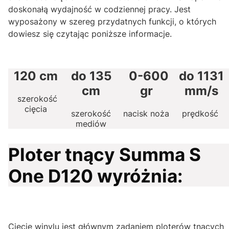
doskonałą wydajność w codziennej pracy. Jest
wyposażony w szereg przydatnych funkcji, o których
dowiesz się czytając poniższe informacje.
120 cm
do 135
0-600
do 1131
cm
gr
mm/s
szerokość
cięcia
szerokość
nacisk noża
prędkość
mediów
Ploter tnący Summa S
One D120 wyróżnia:
Cięcie winylu jest głównym zadaniem ploterów tnących