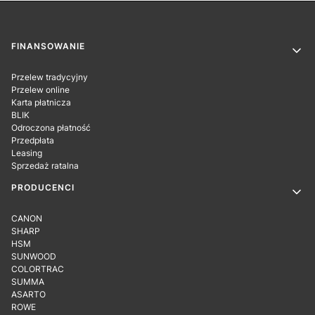
Linki w stopce
FINANSOWANIE
Przelew tradycyjny
Przelew online
Karta płatnicza
BLIK
Odroczona płatność
Przedpłata
Leasing
Sprzedaż ratalna
PRODUCENCI
CANON
SHARP
HSM
SUNWOOD
COLORTRAC
SUMMA
ASARTO
ROWE