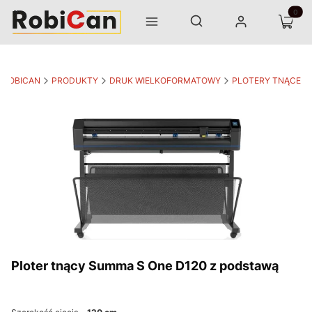
Otwórz wyszukiwarkę
Produk
Szukaj
Menu
Zaloguj się
Koszyk
ROBICAN
PRODUKTY
DRUK WIELKOFORMATOWY
PLOTERY TNĄCE
Ploter tnący Summa S One D120 z podstawą