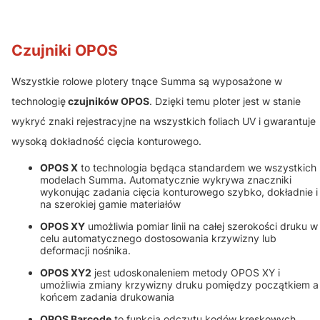
Czujniki OPOS
Wszystkie rolowe plotery tnące Summa są wyposażone w
technologię
czujników OPOS
. Dzięki temu ploter jest w stanie
wykryć znaki rejestracyjne na wszystkich foliach UV i gwarantuje
wysoką dokładność cięcia konturowego.
OPOS X
to technologia będąca standardem we wszystkich
modelach Summa. Automatycznie wykrywa znaczniki
wykonując zadania cięcia konturowego szybko, dokładnie i
na szerokiej gamie materiałów
OPOS XY
umożliwia pomiar linii na całej szerokości druku w
celu automatycznego dostosowania krzywizny lub
deformacji nośnika.
OPOS XY2
jest udoskonaleniem metody OPOS XY i
umożliwia zmiany krzywizny druku pomiędzy początkiem a
końcem zadania drukowania
OPOS Barcode
to funkcja odczytu kodów kreskowych.