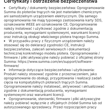
Certyfikaty i ostrzeżenie bezpieczeństwa
Certyfikaty / dokumenty bezpieczeństwa: Oprogramowanie
Summa do ploterów tnących nie jest materiałem chemicznym
ani samodzielnym urządzeniem elektrycznym. Dla samego
oprogramowania nie mają typowego zastosowania karty SDS,
oznakowanie WEEE ani oznakowanie CE. Oprogramowanie
należy instalować i użytkować zgodnie z dokumentacją
producenta, wymaganiami systemowymi, warunkami licencji
oraz instrukcją obsługi właściwego plotera tnącego Summa.
W przypadku pracy z fizycznym urządzeniem należy
stosować się do deklaracji zgodności CE, instrukcji
bezpieczeństwa, zaleceń serwisowych i dokumentacji
technicznej konkretnego modelu plotera. Oprogramowanie /
firmware / pliki aktywacyjne należy pobierać z oficjalnej strony
Summa: https://www.summa.com/en/support/software-
firmware/
Informacje dotyczące bezpieczeństwa i użytkowania:
Produkt należy stosować zgodnie z przeznaczeniem, jako
oprogramowanie do obsługi, przygotowania i realizacji zadań
cięcia na kompatybilnych ploterach tnących Summa.
Oprogramowanie należy instalować, aktywować i aktualizować
zgodnie z dokumentacją producenta, wymaganiami
systemowymi oraz warunkami licencji.
Oprogramowanie, sterowniki, firmware i pliki aktywacyjne
należy pobierać wyłącznie z oficjalnych źródeł Summa lub od
autoryzowanego sprzedawcy. Przed rozpoczęciem pracy