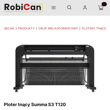
Otwórz wyszukiwarkę
Produk
Szukaj
Menu
Zaloguj się
Koszyk
ROBICAN
PRODUKTY
DRUK WIELKOFORMATOWY
PLOTERY TNĄCE
Ploter tnący Summa S3 T120