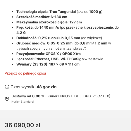
Technologia cięcia
:
True Tangential
(siła do
1000 g
)
Szerokość mediów
:
6–130 cm
Maksymalna szerokość cięcia: 127 cm
Prędkość
: do
1440 mm/s
(po przekątnej);
przyspieszenie
: do
4,2 G
Dokładność
:
0,2% ruchu lub 0,25 mm
(co większe)
Grubość mediów
:
0,05–0,25 mm
(do
0,8 mm
/
1,2 mm
w
trybach specjalnych z nożami „sandblast”)
Pozycjonowanie
:
OPOS X / OPOS Xtra
Łączność
:
Ethernet, USB, Wi-Fi
;
GoSign
w zestawie
Wymiary (S3 120)
:
187 × 69 × 111 cm
Przejdź do pełnego opisu
Czas wysyłki:
48 godzin
Dostawa
od 0,00 zł
- Kurier (INPOST, DHL, DPD, POCZTEX)
Kurier Standard
Cena
36 090,00 zł