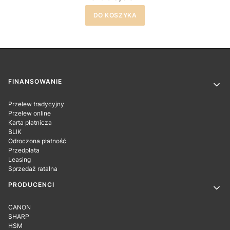
DO KOSZYKA
Linki w stopce
FINANSOWANIE
Przelew tradycyjny
Przelew online
Karta płatnicza
BLIK
Odroczona płatność
Przedpłata
Leasing
Sprzedaż ratalna
PRODUCENCI
CANON
SHARP
HSM