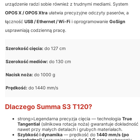
urządzenie radzi sobie również z trudnymi mediami. System
OPOS X / OPOS Xtra
ułatwia precyzyjne odczyty paserów, a
łączność
USB / Ethernet / Wi-Fi
i oprogramowanie
GoSign
usprawniają codzienną pracę.
Szerokość cięcia:
do 127 cm
Szerokość mediów:
do 130 cm
Nacisk noża:
do 1000 g
Prędkość:
do 1440 mm/s
Dlaczego Summa S3 T120?
strong>Legendarna precyzja cięcia — technologia
True
Tangential
(silnikowa rotacja noża) gwarantuje dokładność
nawet przy małych detalach i grubych materiałach.
Szybkość i dynamika
— prędkość do
1440 mm/s (po
przekątnej)
i przyspieszenie do
4,2 G
przy zachowaniu