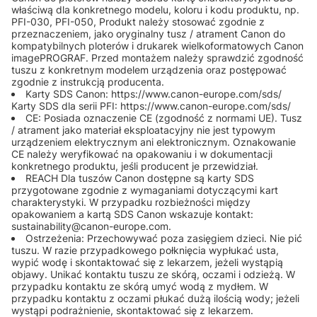
właściwą dla konkretnego modelu, koloru i kodu produktu, np.
PFI-030, PFI-050, Produkt należy stosować zgodnie z
przeznaczeniem, jako oryginalny tusz / atrament Canon do
kompatybilnych ploterów i drukarek wielkoformatowych Canon
imagePROGRAF. Przed montażem należy sprawdzić zgodność
tuszu z konkretnym modelem urządzenia oraz postępować
zgodnie z instrukcją producenta.
Karty SDS Canon: https://www.canon-europe.com/sds/
Karty SDS dla serii PFI: https://www.canon-europe.com/sds/
CE: Posiada oznaczenie CE (zgodność z normami UE). Tusz
/ atrament jako materiał eksploatacyjny nie jest typowym
urządzeniem elektrycznym ani elektronicznym. Oznakowanie
CE należy weryfikować na opakowaniu i w dokumentacji
konkretnego produktu, jeśli producent je przewidział.
REACH Dla tuszów Canon dostępne są karty SDS
przygotowane zgodnie z wymaganiami dotyczącymi kart
charakterystyki. W przypadku rozbieżności między
opakowaniem a kartą SDS Canon wskazuje kontakt:
sustainability@canon-europe.com.
Ostrzeżenia: Przechowywać poza zasięgiem dzieci. Nie pić
tuszu. W razie przypadkowego połknięcia wypłukać usta,
wypić wodę i skontaktować się z lekarzem, jeżeli wystąpią
objawy. Unikać kontaktu tuszu ze skórą, oczami i odzieżą. W
przypadku kontaktu ze skórą umyć wodą z mydłem. W
przypadku kontaktu z oczami płukać dużą ilością wody; jeżeli
wystąpi podrażnienie, skontaktować się z lekarzem.