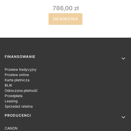
786,00 zł
DO KOSZYKA
Linki w stopce
FINANSOWANIE
Przelew tradycyjny
Przelew online
Karta płatnicza
BLIK
Odroczona płatność
Przedpłata
Leasing
Sprzedaż ratalna
PRODUCENCI
CANON