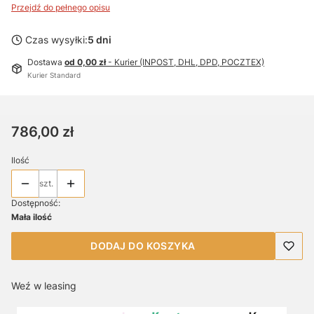
Przejdź do pełnego opisu
Czas wysyłki:
5 dni
Dostawa
od 0,00 zł
- Kurier (INPOST, DHL, DPD, POCZTEX)
Kurier Standard
Cena
786,00 zł
Ilość
szt.
Dostępność:
Mała ilość
DODAJ DO KOSZYKA
Weź w leasing