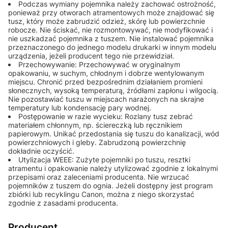
Podczas wymiany pojemnika należy zachować ostrożność,
ponieważ przy otworach atramentowych może znajdować się
tusz, który może zabrudzić odzież, skórę lub powierzchnie
robocze. Nie ściskać, nie rozmontowywać, nie modyfikować i
nie uszkadzać pojemnika z tuszem. Nie instalować pojemnika
przeznaczonego do jednego modelu drukarki w innym modelu
urządzenia, jeżeli producent tego nie przewidział.
Przechowywanie: Przechowywać w oryginalnym
opakowaniu, w suchym, chłodnym i dobrze wentylowanym
miejscu. Chronić przed bezpośrednim działaniem promieni
słonecznych, wysoką temperaturą, źródłami zapłonu i wilgocią.
Nie pozostawiać tuszu w miejscach narażonych na skrajne
temperatury lub kondensację pary wodnej.
Postępowanie w razie wycieku: Rozlany tusz zebrać
materiałem chłonnym, np. ściereczką lub ręcznikiem
papierowym. Unikać przedostania się tuszu do kanalizacji, wód
powierzchniowych i gleby. Zabrudzoną powierzchnię
dokładnie oczyścić.
Utylizacja WEEE: Zużyte pojemniki po tuszu, resztki
atramentu i opakowanie należy utylizować zgodnie z lokalnymi
przepisami oraz zaleceniami producenta. Nie wrzucać
pojemników z tuszem do ognia. Jeżeli dostępny jest program
zbiórki lub recyklingu Canon, można z niego skorzystać
zgodnie z zasadami producenta.
Producent