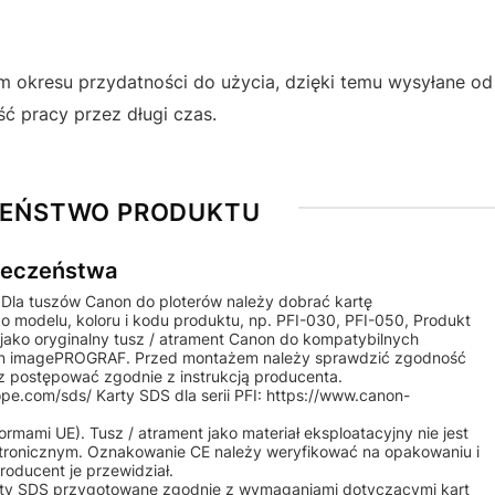
okresu przydatności do użycia, dzięki temu wysyłane od
ć pracy przez długi czas.
ZEŃSTWO PRODUKTU
pieczeństwa
 Dla tuszów Canon do ploterów należy dobrać kartę
o modelu, koloru i kodu produktu, np. PFI-030, PFI-050, Produkt
jako oryginalny tusz / atrament Canon do kompatybilnych
non imagePROGRAF. Przed montażem należy sprawdzić zgodność
 postępować zgodnie z instrukcją producenta.
e.com/sds/ Karty SDS dla serii PFI: https://www.canon-
mami UE). Tusz / atrament jako materiał eksploatacyjny nie jest
tronicznym. Oznakowanie CE należy weryfikować na opakowaniu i
roducent je przewidział.
ty SDS przygotowane zgodnie z wymaganiami dotyczącymi kart