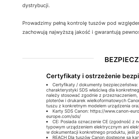
dystrybucji.
Prowadzimy pełną kontrolę tuszów pod względem 
zachowują najwyższą jakość i gwarantują pewnoś
BEZPIEC
Certyfikaty i ostrzeżenie bez
Certyfikaty / dokumenty bezpieczeństwa:
charakterystyki SDS właściwą dla konkretneg
należy stosować zgodnie z przeznaczeniem, 
ploterów i drukarek wielkoformatowych Ca
tuszu z konkretnym modelem urządzenia oraz
Karty SDS Canon: https://www.canon-europ
europe.com/sds/
CE: Posiada oznaczenie CE (zgodność z nor
typowym urządzeniem elektrycznym ani elek
w dokumentacji konkretnego produktu, jeśli p
REACH Dla tuszów Canon dostępne są kar