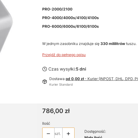
PRO-2000/2100
PRO-4000/4000s/4100/4100s
PRO-6000/6000s/6100/6100s
W jednym zasobniku znajduje się
330 mililitrów
tuszu.
Przejdź do pełnego opisu
Czas wysyłki:
5 dni
Dostawa
od 0,00 zł
- Kurier (INPOST, DHL, DPD,
Kurier Standard
Cena
786,00 zł
Ilość
Dostępność:
szt.
Mała ilość