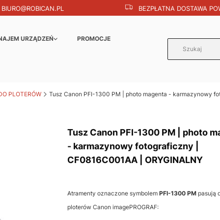
BIURO@ROBICAN.PL
BEZPŁATNA DOSTAWA POW
NAJEM URZĄDZEŃ
PROMOCJE
DO PLOTERÓW
Tusz Canon PFI-1300 PM | photo magenta - karmazynowy f
Tusz Canon PFI-1300 PM | photo m
- karmazynowy fotograficzny |
CF0816C001AA | ORYGINALNY
Atramenty oznaczone symbolem
PFI-1300 PM
pasują 
ploterów Canon imagePROGRAF: