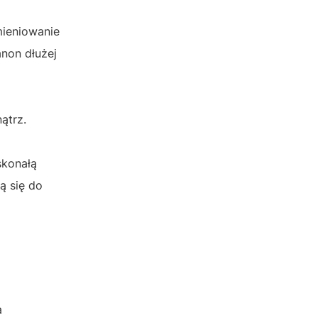
mieniowanie
non dłużej
ątrz.
skonałą
ą się do
a