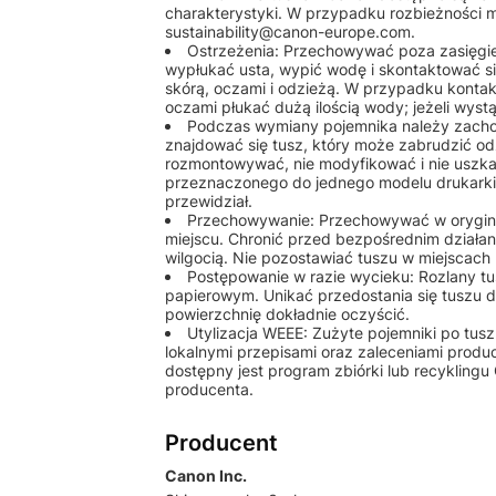
charakterystyki. W przypadku rozbieżności
sustainability@canon-europe.com.
Ostrzeżenia: Przechowywać poza zasięgie
wypłukać usta, wypić wodę i skontaktować się
skórą, oczami i odzieżą. W przypadku kont
oczami płukać dużą ilością wody; jeżeli wyst
Podczas wymiany pojemnika należy zach
znajdować się tusz, który może zabrudzić odz
rozmontowywać, nie modyfikować i nie uszka
przeznaczonego do jednego modelu drukarki 
przewidział.
Przechowywanie: Przechowywać w orygin
miejscu. Chronić przed bezpośrednim działan
wilgocią. Nie pozostawiać tuszu w miejscach
Postępowanie w razie wycieku: Rozlany tu
papierowym. Unikać przedostania się tuszu d
powierzchnię dokładnie oczyścić.
Utylizacja WEEE: Zużyte pojemniki po tusz
lokalnymi przepisami oraz zaleceniami produ
dostępny jest program zbiórki lub recykling
producenta.
Producent
Canon Inc.