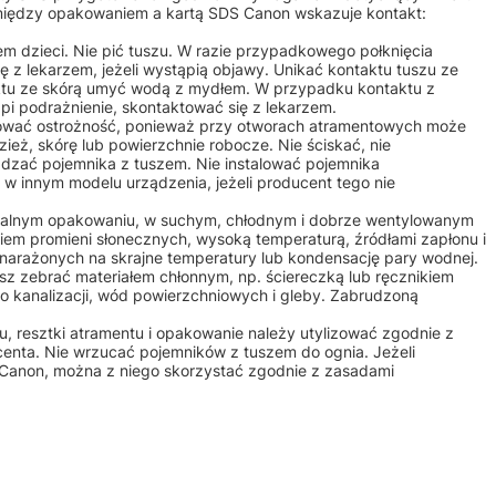
 między opakowaniem a kartą SDS Canon wskazuje kontakt:
m dzieci. Nie pić tuszu. W razie przypadkowego połknięcia
 z lekarzem, jeżeli wystąpią objawy. Unikać kontaktu tuszu ze
aktu ze skórą umyć wodą z mydłem. W przypadku kontaktu z
ąpi podrażnienie, skontaktować się z lekarzem.
ować ostrożność, ponieważ przy otworach atramentowych może
ież, skórę lub powierzchnie robocze. Nie ściskać, nie
dzać pojemnika z tuszem. Nie instalować pojemnika
w innym modelu urządzenia, jeżeli producent tego nie
alnym opakowaniu, w suchym, chłodnym i dobrze wentylowanym
iem promieni słonecznych, wysoką temperaturą, źródłami zapłonu i
 narażonych na skrajne temperatury lub kondensację pary wodnej.
sz zebrać materiałem chłonnym, np. ściereczką lub ręcznikiem
o kanalizacji, wód powierzchniowych i gleby. Zabrudzoną
u, resztki atramentu i opakowanie należy utylizować zgodnie z
centa. Nie wrzucać pojemników z tuszem do ognia. Jeżeli
u Canon, można z niego skorzystać zgodnie z zasadami