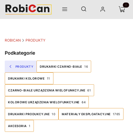
Otwórz wyszukiwarkę
Produk
Szukaj
Menu
Zaloguj się
Koszyk
ROBICAN
PRODUKTY
Podkategorie
PRODUKTY
DRUKARKI CZARNO-BIAŁE
16
DRUKARKI KOLOROWE
11
CZARNO-BIAŁE URZĄDZENIA WIELOFUNKCYJNE
61
KOLOROWE URZĄDZENIA WIELOFUNKCYJNE
64
DRUKARKI PRODUKCYJNE
10
MATERIAŁY EKSPLOATACYJNE
1765
AKCESORIA
1