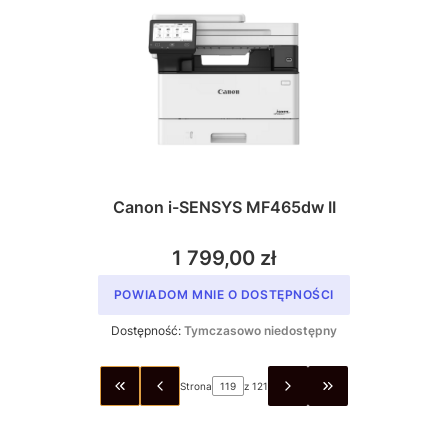
Canon i-SENSYS MF465dw II
1 799,00 zł
POWIADOM MNIE O DOSTĘPNOŚCI
Dostępność:
Tymczasowo niedostępny
Strona
z 121
WRÓĆ DO PIERWSZEJ STRONY Z PRODUKTAMI
PRZEJDŹ DO OSTA