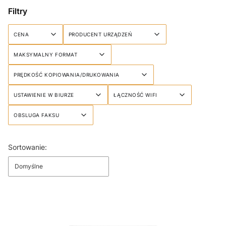
Filtry
CENA
PRODUCENT URZĄDZEŃ
MAKSYMALNY FORMAT
PRĘDKOŚĆ KOPIOWANIA/DRUKOWANIA
USTAWIENIE W BIURZE
ŁĄCZNOŚĆ WIFI
OBSLUGA FAKSU
Koniec filtrów
Lista produktów
Sortowanie:
Domyślne