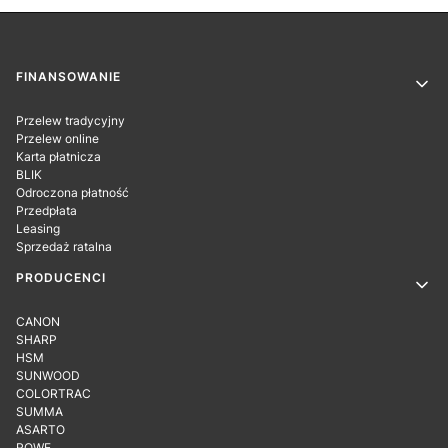
Linki w stopce
FINANSOWANIE
Przelew tradycyjny
Przelew online
Karta płatnicza
BLIK
Odroczona płatność
Przedpłata
Leasing
Sprzedaż ratalna
PRODUCENCI
CANON
SHARP
HSM
SUNWOOD
COLORTRAC
SUMMA
ASARTO
ROWE