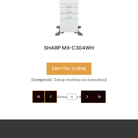
SHARP MX-C304WH
ZAPYTAJ O CENĘ
Dostępność:
Zakup możliwy po konsultacji
Strona
z 8
WRÓĆ DO PIERWSZEJ STRONY Z PRODUKTAMI
PRZEJDŹ DO OSTAT