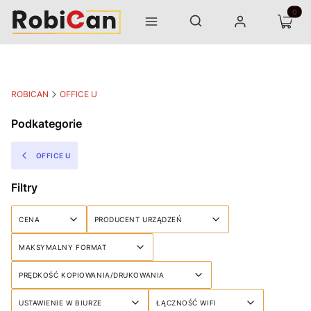
Otwórz wyszukiwarkę
Produk
Szukaj
Menu
Zaloguj się
Koszyk
ROBICAN
OFFICE U
Podkategorie
OFFICE U
Filtry
CENA
PRODUCENT URZĄDZEŃ
MAKSYMALNY FORMAT
PRĘDKOŚĆ KOPIOWANIA/DRUKOWANIA
USTAWIENIE W BIURZE
ŁĄCZNOŚĆ WIFI