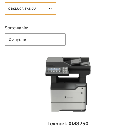
OBSLUGA FAKSU
Koniec filtrów
Lista produktów
Sortowanie:
Domyślne
Lexmark XM3250