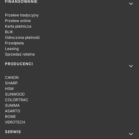
Linki w stopce
FINANSOWANIE
Przelew tradycyjny
Przelew online
Karta płatnicza
BLIK
Odroczona płatność
Przedpłata
Leasing
Sprzedaż ratalna
PRODUCENCI
CANON
SHARP
HSM
SUNWOOD
COLORTRAC
SUMMA
ASARTO
ROWE
VEROTECH
SERWIS